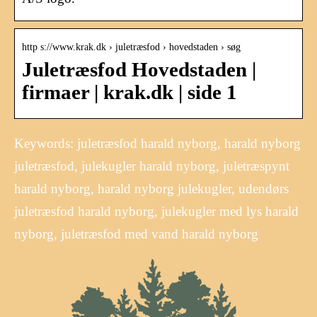
http s://www.krak.dk › juletræsfod › hovedstaden › søg
Juletræsfod Hovedstaden |
firmaer | krak.dk | side 1
Keywords: juletræsfod harald nyborg, harald nyborg
juletræsfod, julekugler harald nyborg, juletræspynt
harald nyborg, harald nyborg julekugler, udendørs
juletræsfod harald nyborg, julekugler med lys harald
nyborg, juletræsfod med vand harald nyborg