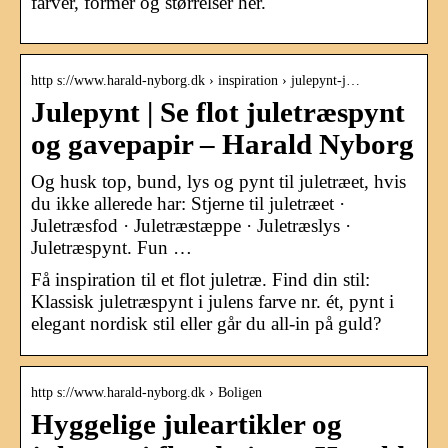
farver, former og størrelser her.
http s://www.harald-nyborg.dk › inspiration › julepynt-j…
Julepynt | Se flot juletræspynt
og gavepapir – Harald Nyborg
Og husk top, bund, lys og pynt til juletræet, hvis
du ikke allerede har: Stjerne til juletræet ·
Juletræsfod · Juletræstæppe · Juletræslys ·
Juletræspynt. Fun …
Få inspiration til et flot juletræ. Find din stil:
Klassisk juletræspynt i julens farve nr. ét, pynt i
elegant nordisk stil eller går du all-in på guld?
http s://www.harald-nyborg.dk › Boligen
Hyggelige juleartikler og