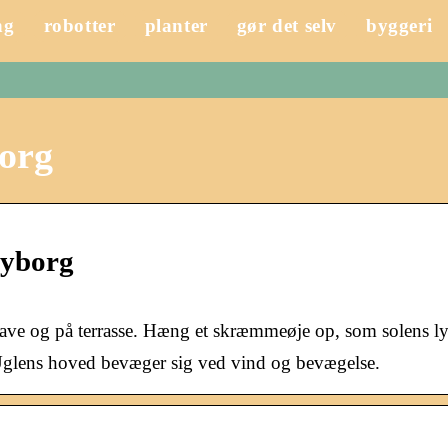
ng
robotter
planter
gør det selv
byggeri
org
Nyborg
have og på terrasse. Hæng et skræmmeøje op, som solens ly
Uglens hoved bevæger sig ved vind og bevægelse.