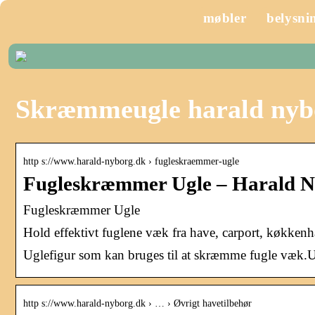
møbler
belysni
Skræmmeugle harald nyb
http s://www.harald-nyborg.dk › fugleskraemmer-ugle
Fugleskræmmer Ugle – Harald 
Fugleskræmmer Ugle
Hold effektivt fuglene væk fra have, carport, køkken
Uglefigur som kan bruges til at skræmme fugle væk.
http s://www.harald-nyborg.dk › … › Øvrigt havetilbehør