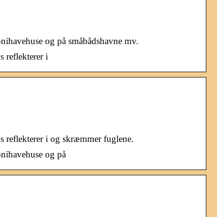
olonihavehuse og på småbådshavne mv.
reflekterer i
s reflekterer i og skræmmer fuglene.
onihavehuse og på