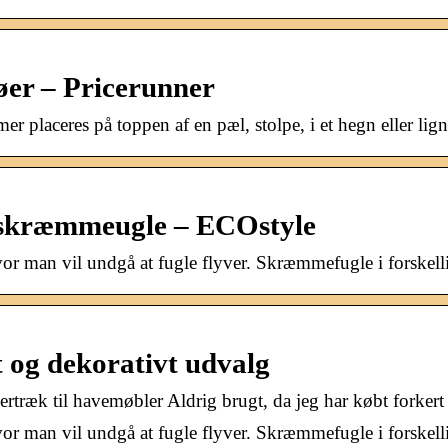
er – Pricerunner
er placeres på toppen af en pæl, stolpe, i et hegn eller l
n skræmmeugle – ECOstyle
or man vil undgå at fugle flyver. Skræmmefugle i forskelli
 og dekorativt udvalg
æk til havemøbler Aldrig brugt, da jeg har købt forkert st
vor man vil undgå at fugle flyver. Skræmmefugle i forskell