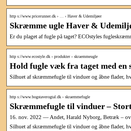
http s://www.pricerunner.dk › … › Haver & Udemiljøer
Skræmme ugle Haver & Udemiljø
Er du plaget af fugle på taget? ECOstyles fugleskræmm
http s://www.ecostyle.dk › produkter › skraemmeugle
Hold fugle væk fra taget med e
Silhuet af skræmmefugle til vinduer og åbne flader, hv
http s://www.bogstaverogtal.dk › skraemmefugle
Skræmmefugle til vinduer – Stort
16. nov. 2022 — Andet, Harald Nyborg, Betræk – overtr
Silhuet af skræmmefugle til vinduer og åbne flader, h