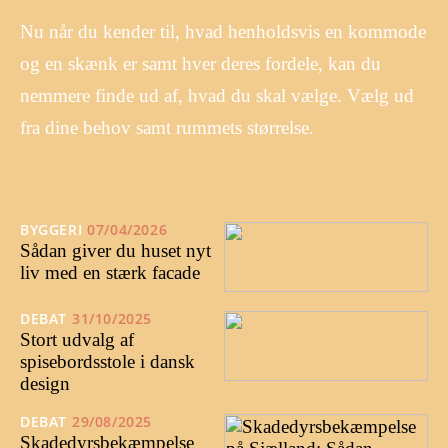
Nu når du kender til, hvad henholdsvis en kommode
og en skænk er samt hver deres fordele, kan du
nemmere finde ud af, hvad du skal vælge. Vælg ud
fra dine behov samt rummets størrelse.
BYGGERI
07/04/2026
Sådan giver du huset nyt
liv med en stærk facade
DEBAT
31/10/2025
Stort udvalg af
spisebordsstole i dansk
design
DEBAT
29/08/2025
Skadedyrsbekæmpelse